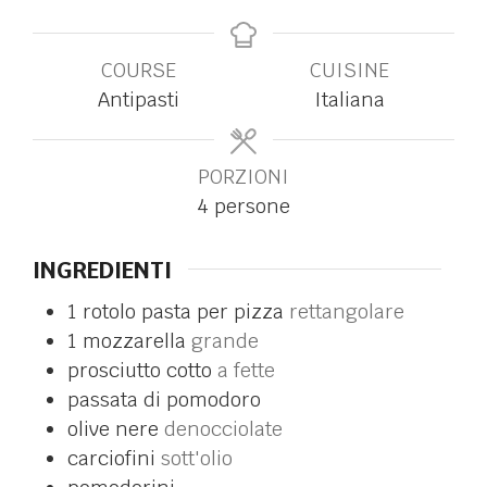
COURSE
CUISINE
Antipasti
Italiana
PORZIONI
4
persone
INGREDIENTI
1
rotolo
pasta per pizza
rettangolare
1
mozzarella
grande
prosciutto cotto
a fette
passata di pomodoro
olive nere
denocciolate
carciofini
sott'olio