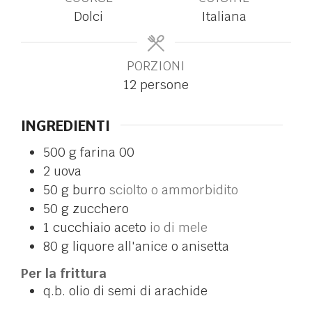
Dolci
Italiana
PORZIONI
12
persone
INGREDIENTI
500
g
farina 00
2
uova
50
g
burro
sciolto o ammorbidito
50
g
zucchero
1
cucchiaio
aceto
io di mele
80
g
liquore all'anice o anisetta
Per la frittura
q.b.
olio di semi di arachide