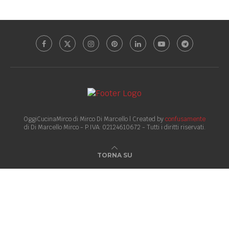
OggiCucinaMirco di Mirco Di Marcello | Created by
confusamente
di Di Marcello Mirco - P.IVA: 02124610672 - Tutti i diritti riservati.
TORNA SU