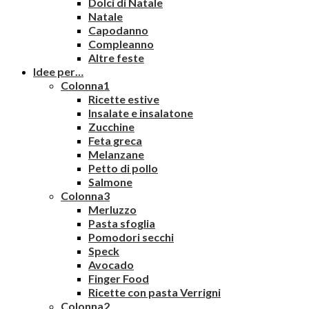
Dolci di Natale
Natale
Capodanno
Compleanno
Altre feste
Idee per…
Colonna1
Ricette estive
Insalate e insalatone
Zucchine
Feta greca
Melanzane
Petto di pollo
Salmone
Colonna3
Merluzzo
Pasta sfoglia
Pomodori secchi
Speck
Avocado
Finger Food
Ricette con pasta Verrigni
Colonna2