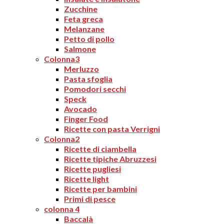
Zucchine
Feta greca
Melanzane
Petto di pollo
Salmone
Colonna3
Merluzzo
Pasta sfoglia
Pomodori secchi
Speck
Avocado
Finger Food
Ricette con pasta Verrigni
Colonna2
Ricette di ciambella
Ricette tipiche Abruzzesi
Ricette pugliesi
Ricette light
Ricette per bambini
Primi di pesce
colonna 4
Baccalà