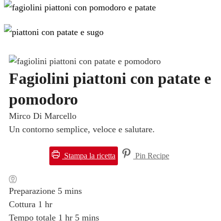
Fagiolini piattoni con patate e
pomodoro
Mirco Di Marcello
Un contorno semplice, veloce e salutare.
Stampa la ricetta
Pin Recipe
minuti
Preparazione
5
mins
ora
Cottura
1
hr
ora
minuti
Tempo totale
1
hr
5
mins