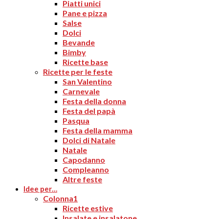
Piatti unici
Pane e pizza
Salse
Dolci
Bevande
Bimby
Ricette base
Ricette per le feste
San Valentino
Carnevale
Festa della donna
Festa del papà
Pasqua
Festa della mamma
Dolci di Natale
Natale
Capodanno
Compleanno
Altre feste
Idee per…
Colonna1
Ricette estive
Insalate e insalatone