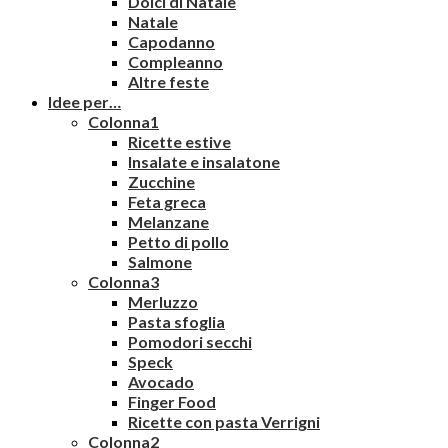
Dolci di Natale
Natale
Capodanno
Compleanno
Altre feste
Idee per…
Colonna1
Ricette estive
Insalate e insalatone
Zucchine
Feta greca
Melanzane
Petto di pollo
Salmone
Colonna3
Merluzzo
Pasta sfoglia
Pomodori secchi
Speck
Avocado
Finger Food
Ricette con pasta Verrigni
Colonna2