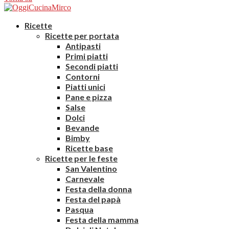
Ricette
Ricette per portata
Antipasti
Primi piatti
Secondi piatti
Contorni
Piatti unici
Pane e pizza
Salse
Dolci
Bevande
Bimby
Ricette base
Ricette per le feste
San Valentino
Carnevale
Festa della donna
Festa del papà
Pasqua
Festa della mamma