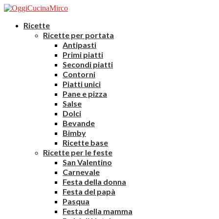
Ricette
Ricette per portata
Antipasti
Primi piatti
Secondi piatti
Contorni
Piatti unici
Pane e pizza
Salse
Dolci
Bevande
Bimby
Ricette base
Ricette per le feste
San Valentino
Carnevale
Festa della donna
Festa del papà
Pasqua
Festa della mamma