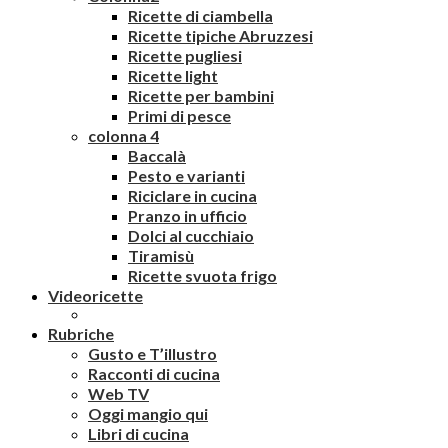
Ricette di ciambella
Ricette tipiche Abruzzesi
Ricette pugliesi
Ricette light
Ricette per bambini
Primi di pesce
colonna 4
Baccalà
Pesto e varianti
Riciclare in cucina
Pranzo in ufficio
Dolci al cucchiaio
Tiramisù
Ricette svuota frigo
Videoricette
Rubriche
Gusto e T’illustro
Racconti di cucina
Web TV
Oggi mangio qui
Libri di cucina