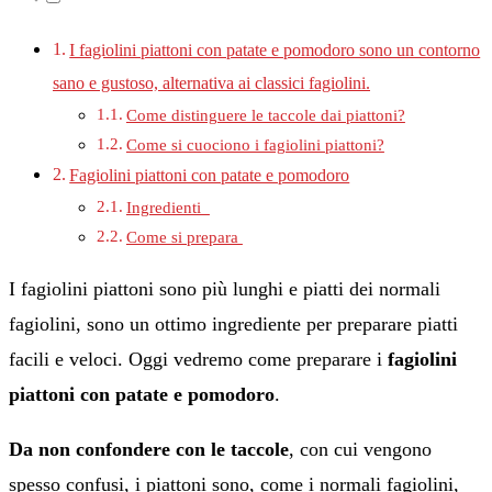
I fagiolini piattoni con patate e pomodoro sono un contorno
sano e gustoso, alternativa ai classici fagiolini.
Come distinguere le taccole dai piattoni?
Come si cuociono i fagiolini piattoni?
Fagiolini piattoni con patate e pomodoro
Ingredienti
Come si prepara
I fagiolini piattoni sono più lunghi e piatti dei normali
fagiolini, sono un ottimo ingrediente per preparare piatti
facili e veloci. Oggi vedremo come preparare i
fagiolini
piattoni con patate e pomodoro
.
Da non confondere con le taccole
, con cui vengono
spesso confusi, i piattoni sono, come i normali fagiolini,