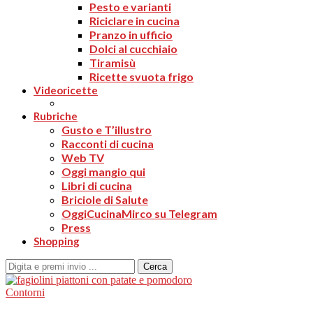
Pesto e varianti
Riciclare in cucina
Pranzo in ufficio
Dolci al cucchiaio
Tiramisù
Ricette svuota frigo
Videoricette
Rubriche
Gusto e T’illustro
Racconti di cucina
Web TV
Oggi mangio qui
Libri di cucina
Briciole di Salute
OggiCucinaMirco su Telegram
Press
Shopping
Cerca
Contorni