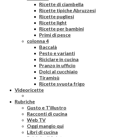
Ricette di ciambella
Ricette tipiche Abruzzesi
Ricette pugliesi
Ricette light
Ricette per bambini
Primi di pesce
colonna 4
Baccalà
Pesto e varianti
Riciclare in cucina
Pranzo in ufficio
Dolci al cucchiaio
Tiramisù
Ricette svuota frigo
Videoricette
Rubriche
Gusto e T’illustro
Racconti di cucina
Web TV
Oggi mangio qui
Libri di cucina