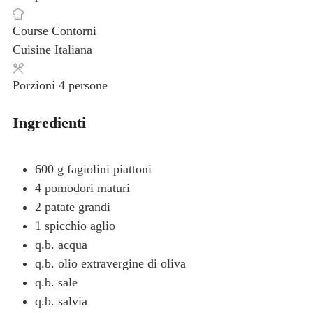
Course
Contorni
Cuisine
Italiana
Porzioni
4
persone
Ingredienti
600
g
fagiolini piattoni
4
pomodori
maturi
2
patate
grandi
1
spicchio
aglio
q.b.
acqua
q.b.
olio extravergine di oliva
q.b.
sale
q.b.
salvia