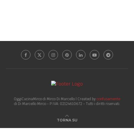
OggiCucinaMirco di Mirco Di Marcello | Created by
confusamente
di Di Marcello Mirco - P.IVA: 02124610672 - Tutti i diritti riservati.
TORNA SU