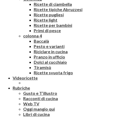
Ricette di ciambella
Ricette tipiche Abruzzesi
Ricette pugliesi
Ricette light
Ricette per bambini
Primi di pesce
colonna 4
Baccalà
Pesto e varianti
Riciclare in cucina
Pranzo in ufficio
Dolci al cucchiaio
Tiramisù
Ricette svuota frigo
Videoricette
Rubriche
Gusto e T’illustro
Racconti di cucina
Web TV
Oggi mangio qui
Libri di cucina