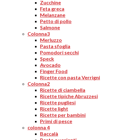
Zucchine
Feta greca
Melanzane
Petto di pollo
Salmone
Colonna3
Merluzzo
Pasta sfoglia
Pomodori secchi
Speck
Avocado
Finger Food
Ricette con pasta Verrigni
Colonna2
Ricette di ciambella
Ricette tipiche Abruzzesi
Ricette pugliesi
Ricette light
Ricette per bambini
Primi di pesce
colonna 4
Baccalà
Pesto e varianti