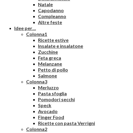
Natale
Capodanno
Compleanno
Altre feste
Idee per…
Colonna1
Ricette estive
Insalate e insalatone
Zucchine
Feta greca
Melanzane
Petto di pollo
Salmone
Colonna3
Merluzzo
Pasta sfoglia
Pomodori secchi
Speck
Avocado
Finger Food
Ricette con pasta Verrigni
Colonna2