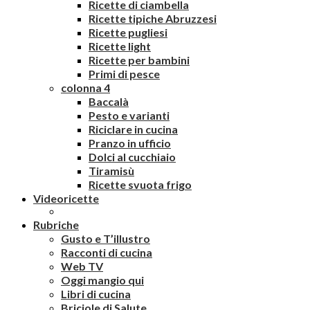
Ricette di ciambella
Ricette tipiche Abruzzesi
Ricette pugliesi
Ricette light
Ricette per bambini
Primi di pesce
colonna 4
Baccalà
Pesto e varianti
Riciclare in cucina
Pranzo in ufficio
Dolci al cucchiaio
Tiramisù
Ricette svuota frigo
Videoricette
Rubriche
Gusto e T’illustro
Racconti di cucina
Web TV
Oggi mangio qui
Libri di cucina
Briciole di Salute