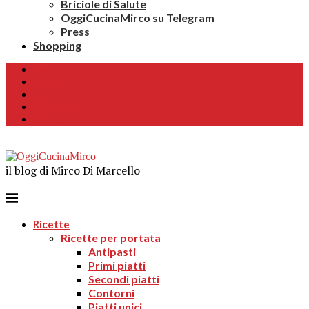
Briciole di Salute
OggiCucinaMirco su Telegram
Press
Shopping
Home
Chi sono
Contatti
Collaborazioni
Newsletter
il blog di Mirco Di Marcello
Ricette
Ricette per portata
Antipasti
Primi piatti
Secondi piatti
Contorni
Piatti unici