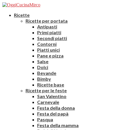
Ricette
Ricette per portata
Antipasti
Primi piatti
Secondi piatti
Contorni
Piatti unici
Pane e pizza
Salse
Dolci
Bevande
Bimby
Ricette base
Ricette per le feste
San Valentino
Carnevale
Festa della donna
Festa del papà
Pasqua
Festa della mamma